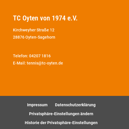
TC Oyten von 1974 e.V.
Kirchweyher Straße 12
28876 Oyten-Sagehorn
Telefon:
04207 1816
E-Mail: tennis@tc-oyten.de
Impressum
Datenschutzerklärung