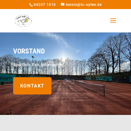
04207 1816
tennis@tc-oyten.de
VORSTAND
Sportlich. Fair. Miteinander.
KONTAKT