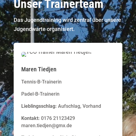
Unser Trainerteam
Das Jugendtraining wird zentral über unsere
Jugendwarte organisiert.
Maren Tiedjen
Tennis-B-Trainerin
Padel-B-Trainerin
Lieblingsschlag:
Aufschlag, Vorhand
Kontakt:
0176 21123429
maren.tiedjen@gmx.de